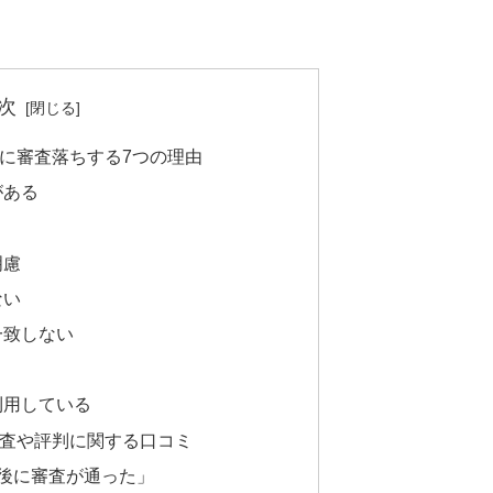
次
に審査落ちする7つの理由
がある
明慮
ない
一致しない
利用している
査や評判に関する口コミ
後に審査が通った」