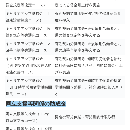
賃金規定等改定コース）
定による賃金引上げを実施
キャリアアップ助成金（Ⅲ
有期契約労働者等+法定外の健康診断制
健康診断制度コース）
度を導入
キャリアアップ助成金（Ⅳ
有期契約労働者等+正規雇用労働者と共
賃金規定等共通化コース）
通の賃金規定等を導入する
キャリアアップ助成金（Ⅴ
有期契約労働者等+正規雇用労働者と共
諸手当制度共通化コース）
通の諸手当制度を導入する
キャリアアップ助成金
有期契約労働者等+短時間労働者を新た
（Ⅵ 選択的適用拡大導入時
に社会保険に加入させ、同時に賃金引上
処遇改善コース）
げを実施
キャリアアップ助成金
有期契約労働者等+短時間労働者の所定
（Ⅶ 短時間労働者労働時間
労働時間を延長し、社会保険に加入させ
延長コース）
る
両立支援等関係の助成金
両立支援等助成金（Ⅰ 出生
男性の育児休業・育児目的休暇取得
時両立支援コース）
両立支援等助成金（Ⅱ 介護