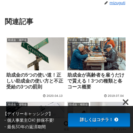
mizuguti
関連記事
助成金・補助金
助成金・補助金
助成金が高齢者を雇うだけ
助成金の5つの使い道！正
で貰える！3つの種類と各
しい助成金の使い方と不正
コース概要
受給の3つの罰則
2020.04.13
2019.07.04
助成金・補助金
助成金・補助金
【デイリーキャッシング】
詳しくはコチラ！
・個人事業主OK! 担保不要!
・最長30年の返済期間
メニュー
ホーム
検索
トップ
サイドバー