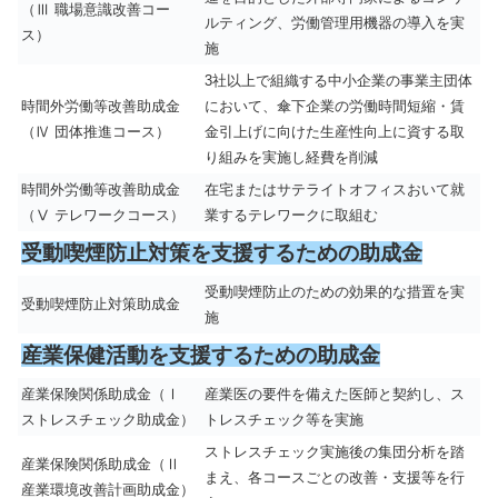
（Ⅲ 職場意識改善コー
ルティング、労働管理用機器の導入を実
ス）
施
3社以上で組織する中小企業の事業主団体
時間外労働等改善助成金
において、傘下企業の労働時間短縮・賃
（Ⅳ 団体推進コース）
金引上げに向けた生産性向上に資する取
り組みを実施し経費を削減
時間外労働等改善助成金
在宅またはサテライトオフィスおいて就
（Ⅴ テレワークコース）
業するテレワークに取組む
受動喫煙防止対策を支援するための助成金
受動喫煙防止のための効果的な措置を実
受動喫煙防止対策助成金
施
産業保健活動を支援するための助成金
産業保険関係助成金（Ⅰ
産業医の要件を備えた医師と契約し、ス
ストレスチェック助成金）
トレスチェック等を実施
ストレスチェック実施後の集団分析を踏
産業保険関係助成金（Ⅱ
まえ、各コースごとの改善・支援等を行
産業環境改善計画助成金）