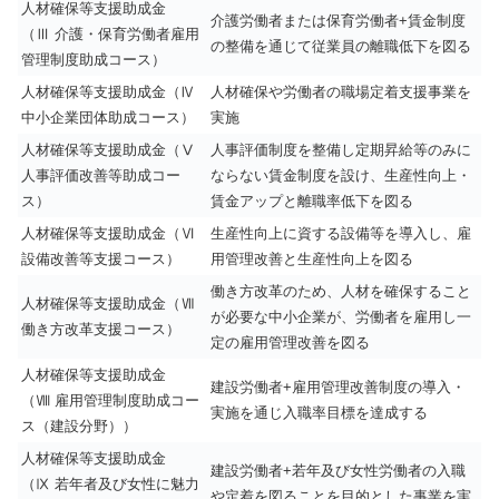
人材確保等支援助成金
介護労働者または保育労働者+賃金制度
（Ⅲ 介護・保育労働者雇用
の整備を通じて従業員の離職低下を図る
管理制度助成コース）
人材確保等支援助成金（Ⅳ
人材確保や労働者の職場定着支援事業を
中小企業団体助成コース）
実施
人材確保等支援助成金（Ⅴ
人事評価制度を整備し定期昇給等のみに
人事評価改善等助成コー
ならない賃金制度を設け、生産性向上・
ス）
賃金アップと離職率低下を図る
人材確保等支援助成金（Ⅵ
生産性向上に資する設備等を導入し、雇
設備改善等支援コース）
用管理改善と生産性向上を図る
働き方改革のため、人材を確保すること
人材確保等支援助成金（Ⅶ
が必要な中小企業が、労働者を雇用し一
働き方改革支援コース）
定の雇用管理改善を図る
人材確保等支援助成金
建設労働者+雇用管理改善制度の導入・
（Ⅷ 雇用管理制度助成コー
実施を通じ入職率目標を達成する
ス（建設分野））
人材確保等支援助成金
建設労働者+若年及び女性労働者の入職
（Ⅸ 若年者及び女性に魅力
や定着を図ることを目的とした事業を実