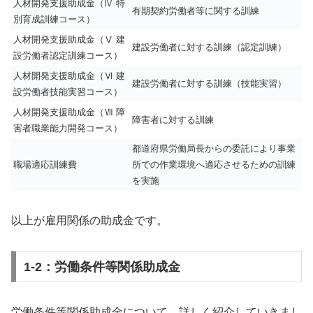
人材開発支援助成金（Ⅳ 特
有期契約労働者等に関する訓練
別育成訓練コース）
人材開発支援助成金（Ⅴ 建
建設労働者に対する訓練（認定訓練）
設労働者認定訓練コース）
人材開発支援助成金（Ⅵ 建
建設労働者に対する訓練（技能実習）
設労働者技能実習コース）
人材開発支援助成金（Ⅶ 障
障害者に対する訓練
害者職業能力開発コース）
都道府県労働局長からの委託により事業
職場適応訓練費
所での作業環境へ適応させるための訓練
を実施
以上が雇用関係の助成金です。
1-2：労働条件等関係助成金
労働条件等関係助成金について、詳しく紹介していきまし