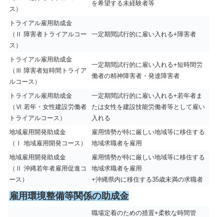
を希望する未経験者等
ス）
トライアル雇用助成金
（Ⅱ 障害者トライアルコー
一定期間試行的に雇い入れる+障害者
ス）
トライアル雇用助成金
一定期間試行的に雇い入れる+短時間労
（Ⅲ 障害者短時間トライア
働者の精神障害者・発達障害者
ルコース）
トライアル雇用助成金
一定期間試行的に雇い入れる+若年者ま
（Ⅵ 若年・女性建設労働者
たは女性を建設技能労働者等として雇い
トライアルコース）
入れる
地域雇用開発助成金
雇用情勢が特に厳しい地域等に移住する
（Ⅰ 地域雇用開発コース）
地域求職者を雇用
地域雇用開発助成金
雇用情勢が特に厳しい地域等に移住する
（Ⅱ 沖縄若年者雇用促進コ
地域求職者を雇用
ース）
+沖縄県内に移住する35歳未満の求職者
雇用環境整備等関係の助成金
職場定着のための措置+柔軟な時間管