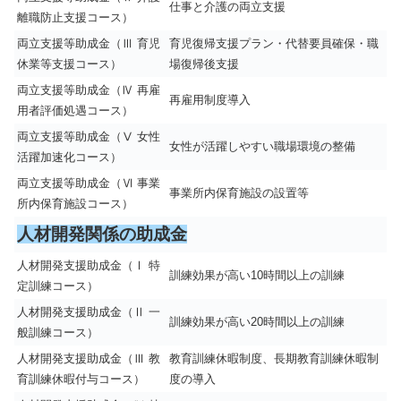
仕事と介護の両立支援
離職防止支援コース）
両立支援等助成金（Ⅲ 育児
育児復帰支援プラン・代替要員確保・職
休業等支援コース）
場復帰後支援
両立支援等助成金（Ⅳ 再雇
再雇用制度導入
用者評価処遇コース）
両立支援等助成金（Ⅴ 女性
女性が活躍しやすい職場環境の整備
活躍加速化コース）
両立支援等助成金（Ⅵ 事業
事業所内保育施設の設置等
所内保育施設コース）
人材開発関係の助成金
人材開発支援助成金（Ⅰ 特
訓練効果が高い10時間以上の訓練
定訓練コース）
人材開発支援助成金（Ⅱ 一
訓練効果が高い20時間以上の訓練
般訓練コース）
人材開発支援助成金（Ⅲ 教
教育訓練休暇制度、長期教育訓練休暇制
育訓練休暇付与コース）
度の導入