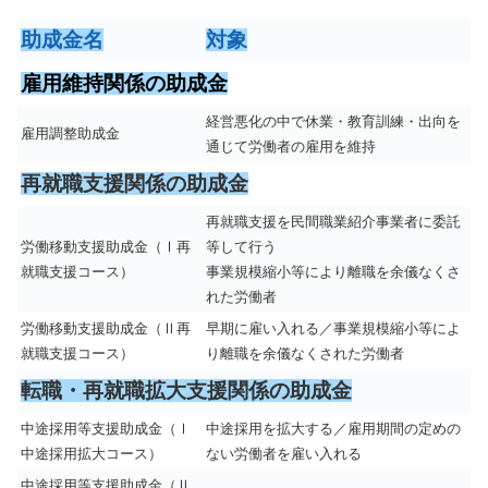
助成金名
対象
雇用維持関係の助成金
経営悪化の中で休業・教育訓練・出向を
雇用調整助成金
通じて労働者の雇用を維持
再就職支援関係の助成金
再就職支援を民間職業紹介事業者に委託
労働移動支援助成金（Ⅰ再
等して行う
就職支援コース）
事業規模縮小等により離職を余儀なくさ
れた労働者
労働移動支援助成金（Ⅱ再
早期に雇い入れる／事業規模縮小等によ
就職支援コース）
り離職を余儀なくされた労働者
転職・再就職拡大支援関係の助成金
中途採用等支援助成金（Ⅰ
中途採用を拡大する／雇用期間の定めの
中途採用拡大コース）
ない労働者を雇い入れる
中途採用等支援助成金（Ⅱ