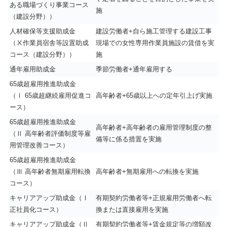
ある職場づくり事業コース
施
（建設分野））
人材確保等支援助成金
建設労働者+自ら施工管理する建設工事
（Ⅹ作業員宿舎等設置助成
現場での女性専用作業員施設の賃借を実
コース（建設分野））
施
通年雇用助成金
季節労働者+通年雇用する
65歳超雇用推進助成金
（Ⅰ 65歳超継続雇用促進コ
高年齢者+65歳以上への定年引上げ実施
ース）
65歳超雇用推進助成金
高年齢者+高年齢者の雇用管理制度の整
（Ⅱ 高年齢者評価制度等雇
備等に係る措置を実施
用管理改善コース）
65歳超雇用推進助成金
（Ⅲ 高年齢者無期雇用転換
高年齢者+無期雇用への転換を実施
コース）
キャリアアップ助成金（Ⅰ
有期契約労働者等+正規雇用労働者へ転
正社員化コース）
換または直接雇用を実施
キャリアアップ助成金（Ⅱ
有期契約労働者等+賃金規定等の増額改