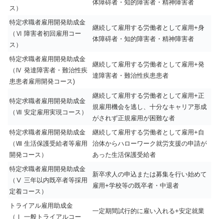
体障碍者・知的障害者・精神障害者
ス）
特定求職者雇用開発助成金
継続して雇用する労働者として雇用+身
（Ⅵ 障害者初回雇用コー
体障碍者・知的障害者・精神障害者
ス）
特定求職者雇用開発助成金
継続して雇用する労働者として雇用+発
（Ⅳ 発達障害者・難治性疾
達障害者・難治性疾患患者
患患者雇用開発コース)
継続して雇用する労働者として雇用+正
特定求職者雇用開発助成金
規雇用機会を逃し、十分なキャリア形成
（Ⅶ 安定雇用実現コース）
がされず正規雇用が困難な者
特定求職者雇用開発助成金
継続して雇用する労働者として雇用+自
（Ⅷ 生活保護受給者等雇用
治体からハローワーク就労支援の申請が
開発コース）
あった生活保護受給者
特定求職者雇用開発助成金
新卒求人の申込または募集を行い始めて
（Ⅴ 三年以内既卒者等採用
雇用+学校等の既卒者・中退者
定着コース）
トライアル雇用助成金
一定期間試行的に雇い入れる+安定就業
（Ⅰ 一般トライアルコー