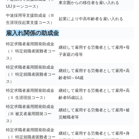
東京圏からの移住者を雇い入れる
UIJターンコース）
中途採用等支援助成金（Ⅲ
起業により中高年齢者を雇い入れる
生涯現役起業支援コース）
雇入れ関係の助成金
特定求職者雇用開発助成金
継続して雇用する労働者として雇用+母
（Ⅰ 特定就職者困難者コー
子家庭の母等
ス）
特定求職者雇用開発助成金
継続して雇用する労働者として雇用+高
（Ⅰ 特定就職者困難者コー
齢者60～64歳
ス）
特定求職者雇用開発助成金
継続して雇用する労働者として雇用+高
（Ⅱ 生涯現役コース）
齢者65歳以上
特定求職者雇用開発助成金
継続して雇用する労働者として雇用+被
（Ⅲ 被災者雇用開発コー
災離職者等
ス）
特定求職者雇用開発助成金
継続して雇用する労働者として雇用+身
（Ⅰ 特定就職者困難者コー