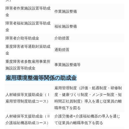
障害者作業施設設置等助成
作業施設整備
金
障害者福祉施設設置等助成
福祉施設整備
金
障害者介助等助成金
介助措置
重度障害者等通勤対策助成
通勤措置
金
重度障害者多数雇用事業所
事業施設整備等
施設設置等助成金
雇用環境整備等関係の助成金
雇用管理制度（評価・処遇制度・研修制
人材確保等支援助成金（Ⅰ
度・健康づくり制度・メンター制度・短
雇用管理制度助成コース）
時間正社員制度）導入を通じ従業員の離
職率低下を図る
人材確保等支援助成金（Ⅱ
介護労働者+介護福祉機器の導入を通じ
介護福祉機器助成コース）
て従業員の離職率低下を図る