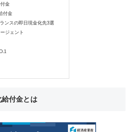
給付金
額給付金
ーランスの即日現金化先3選
エージェント
.1
化給付金とは