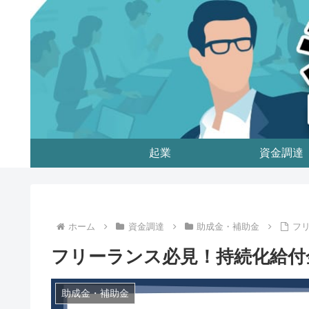
起業
資金調達
ホーム
資金調達
助成金・補助金
フ
フリーランス必見！持続化給付
助成金・補助金