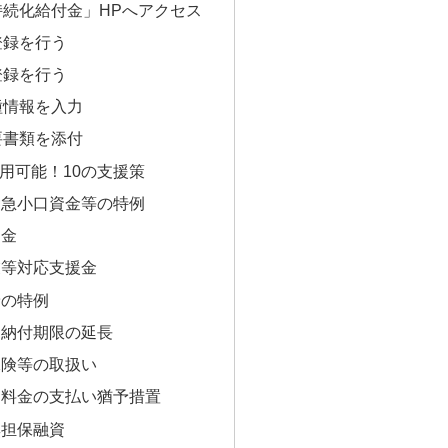
持続化給付金」HPへアクセス
登録を行う
登録を行う
種情報を入力
要書類を添付
用可能！10の支援策
緊急小口資金等の特例
資金
業等対応支援金
予の特例
・納付期限の延長
保険等の取扱い
ス料金の支払い猶予措置
無担保融資