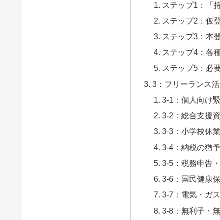
ステップ1：「
ステップ2：仮
ステップ3：本
ステップ4：各
ステップ5：必
3：フリーランス活
3-1：個人向け
3-2：総合支援
3-3：小学校休
3-4：納税の猶
3-5：税務申告
3-6：国民健康
3-7：電気・ガ
3-8：無利子・