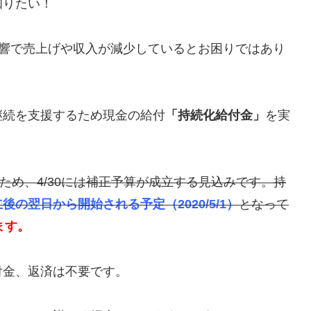
知りたい！
の影響で売上げや収入が減少しているとお困りではあり
継続を支援するため現金の給付
「
持続化給付金
」
を実
れたため、4/30には補正予算が成立する見込みです。持
後の翌日から開始される予定（2020/5/1）
となって
ます。
付金、返済は不要です。