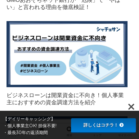
い」と言われる理由を徹底検証！
ビジネスローンは開業資金に不向き！個人事業
主におすすめの資金調達方法を紹介
【デイリーキャッシング】
詳しくはコチラ！
・個人事業主OK! 担保不要!
・最長30年の返済期間
メニュー
ホーム
検索
トップ
サイドバー